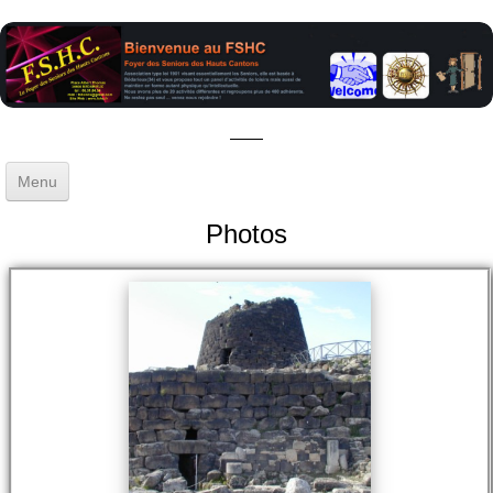
Menu
Accueil
Photos
Gestion
▼
Activités
▼
Sorties - Voyages
Blog