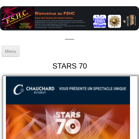
Menu
Accueil
STARS 70
Gestion
▼
Activités
▼
Sorties - Voyages
Blog