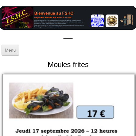
Menu
Accueil
Moules frites
Gestion
▼
Activités
▼
Sorties - Voyages
Blog