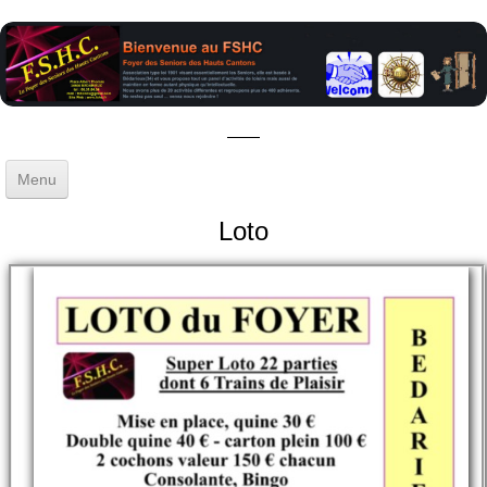
Menu
Accueil
Loto
Gestion
▼
Activités
▼
Sorties - Voyages
Blog